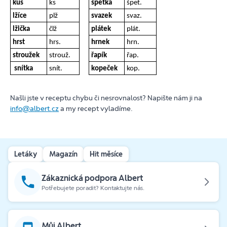
kus
ks
špetka
špet.
lžíce
plž
svazek
svaz.
lžička
člž
plátek
plát.
hrst
hrs.
hrnek
hrn.
stroužek
strouž.
řapík
řap.
snítka
snít.
kopeček
kop.
Našli jste v receptu chybu či nesrovnalost? Napište nám ji na
info@albert.cz
a my recept vyladíme.
Letáky
Magazín
Hit měsíce
Zákaznická podpora Albert
Potřebujete poradit? Kontaktujte nás.
Můj Albert