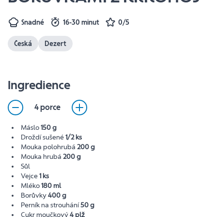
Snadné
16-30 minut
0/5
Česká
Dezert
Ingredience
4 porce
Máslo
150 g
Droždí sušené
1/2 ks
Mouka polohrubá
200 g
Mouka hrubá
200 g
Sůl
Vejce
1 ks
Mléko
180 ml
Borůvky
400 g
Perník na strouhání
50 g
Cukr moučkový
4 plž