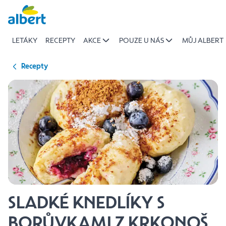
{name
Přeskočit
of
recipe}
LETÁKY
RECEPTY
AKCE
POUZE U NÁS
MŮJ ALBERT
|
Albert
Recepty
SLADKÉ KNEDLÍKY S
BORŮVKAMI Z KRKONOŠ