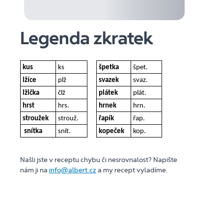
Legenda zkratek
kus
ks
špetka
špet.
lžíce
plž
svazek
svaz.
lžička
člž
plátek
plát.
hrst
hrs.
hrnek
hrn.
stroužek
strouž.
řapík
řap.
snítka
snít.
kopeček
kop.
Našli jste v receptu chybu či nesrovnalost? Napište
nám ji na
info@albert.cz
a my recept vyladíme.