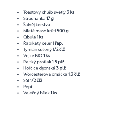
Toastový chléb světlý
3 ks
Strouhanka
17 g
Šalvěj čerstvá
Mleté maso krůtí
500 g
Cibule
1 ks
Řapíkatý celer
1 řap.
Tymián sušený
1/2 člž
Vejce BIO
1 ks
Rajský protlak
1,5 plž
Hořčice dijonská
3 plž
Worcesterová omáčka
1,3 člž
Sůl
1/2 člž
Pepř
Vaječný bílek
1 ks