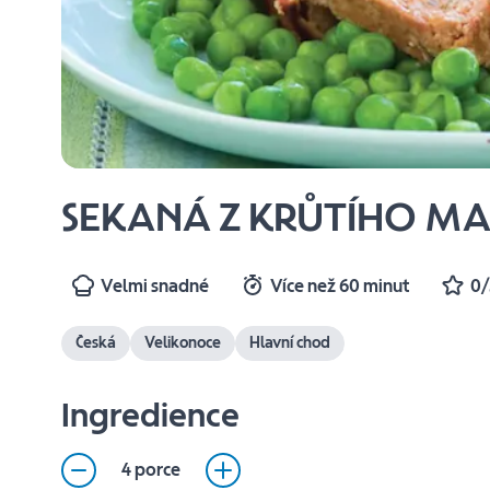
SEKANÁ Z KRŮTÍHO M
Velmi snadné
Více než 60 minut
0/
Česká
Velikonoce
Hlavní chod
Ingredience
4 porce