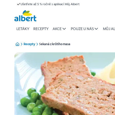
{name
Ušetřete až 5 % ročně s aplikací Můj Albert
Přeskočit
of
recipe}
|
Albert
LETÁKY
RECEPTY
AKCE
POUZE U NÁS
MŮJ A
Recepty
Sekaná z krůtího masa