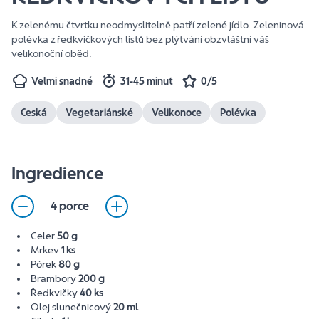
K zelenému čtvrtku neodmyslitelně patří zelené jídlo. Zeleninová
polévka z ředkvičkových listů bez plýtvání obzvláštní váš
velikonoční oběd.
Velmi snadné
31-45 minut
0/5
Česká
Vegetariánské
Velikonoce
Polévka
Ingredience
4 porce
Celer
50 g
Mrkev
1 ks
Pórek
80 g
Brambory
200 g
Ředkvičky
40 ks
Olej slunečnicový
20 ml