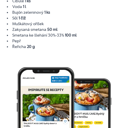
Cibule
1 ks
Voda
1 l
Bujón zeleninový
1 ks
Sůl
1 člž
Muškátový oříšek
Zakysaná smetana
50 ml
Smetana ke šlehání 30%-33%
100 ml
Pepř
Řeřicha
20 g