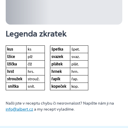
Legenda zkratek
kus
ks
špetka
špet.
lžíce
plž
svazek
svaz.
lžička
člž
plátek
plát.
hrst
hrs.
hrnek
hrn.
stroužek
strouž.
řapík
řap.
snítka
snít.
kopeček
kop.
Našli jste v receptu chybu či nesrovnalost? Napište nám ji na
info@albert.cz
a my recept vyladíme.