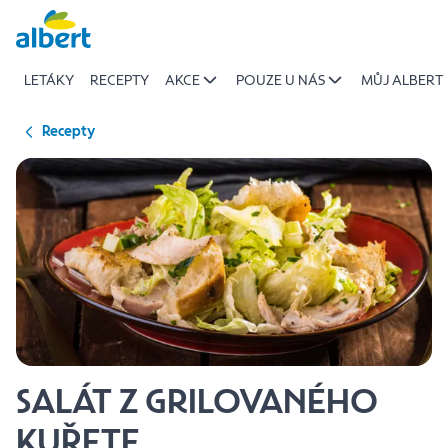
{name
Přeskočit
of
recipe}
LETÁKY
RECEPTY
AKCE
POUZE U NÁS
MŮJ ALBERT
|
Albert
Recepty
SALÁT Z GRILOVANÉHO
KUŘETE