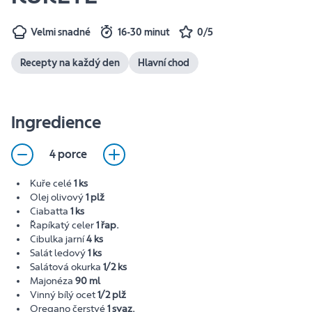
Velmi snadné
16-30 minut
0/5
Recepty na každý den
Hlavní chod
Ingredience
4 porce
Kuře celé
1 ks
Olej olivový
1 plž
Ciabatta
1 ks
Řapíkatý celer
1 řap.
Cibulka jarní
4 ks
Salát ledový
1 ks
Salátová okurka
1/2 ks
Majonéza
90 ml
Vinný bílý ocet
1/2 plž
Oregano čerstvé
1 svaz.