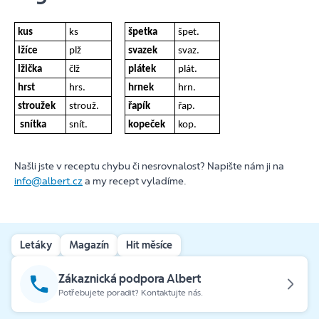
kus
ks
špetka
špet.
lžíce
plž
svazek
svaz.
lžička
člž
plátek
plát.
hrst
hrs.
hrnek
hrn.
stroužek
strouž.
řapík
řap.
snítka
snít.
kopeček
kop.
Našli jste v receptu chybu či nesrovnalost? Napište nám ji na
info@albert.cz
a my recept vyladíme.
Letáky
Magazín
Hit měsíce
Zákaznická podpora Albert
Potřebujete poradit? Kontaktujte nás.