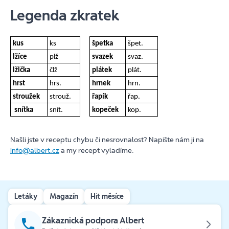
Legenda zkratek
kus
ks
špetka
špet.
lžíce
plž
svazek
svaz.
lžička
člž
plátek
plát.
hrst
hrs.
hrnek
hrn.
stroužek
strouž.
řapík
řap.
snítka
snít.
kopeček
kop.
Našli jste v receptu chybu či nesrovnalost? Napište nám ji na
info@albert.cz
a my recept vyladíme.
Letáky
Magazín
Hit měsíce
Zákaznická podpora Albert