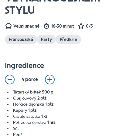
STYLU
Velmi snadné
16-30 minut
0/5
Francouzská
Párty
Předkrm
Ingredience
4 porce
Tatarský biftek
500 g
Olej olivový
2 plž
Hořčice dijonská
1 plž
Kapary
1 plž
Cibule šalotka
1 ks
Petrželka čerstvá
1 hrs.
Sůl
Pepř