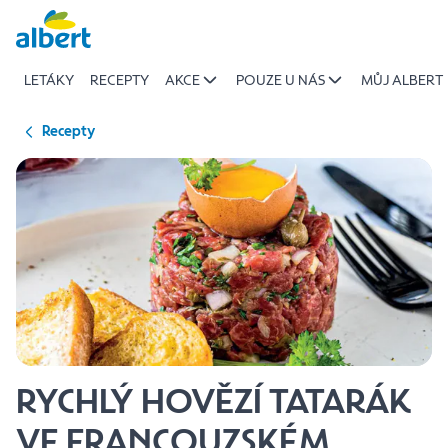
{name
Přeskočit
of
recipe}
LETÁKY
RECEPTY
AKCE
POUZE U NÁS
MŮJ ALBERT
|
Albert
Recepty
RYCHLÝ HOVĚZÍ TATARÁK
VE FRANCOUZSKÉM