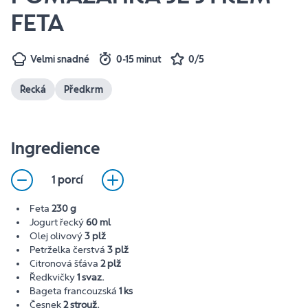
FETA
Velmi snadné
0-15 minut
0/5
Řecká
Předkrm
Ingredience
1 porcí
Feta
230 g
Jogurt řecký
60 ml
Olej olivový
3 plž
Petrželka čerstvá
3 plž
Citronová šťáva
2 plž
Ředkvičky
1 svaz.
Bageta francouzská
1 ks
Česnek
2 strouž.