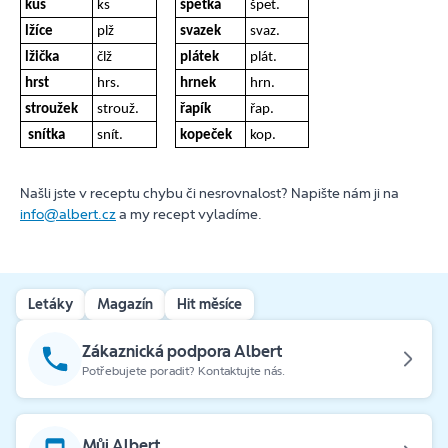
kus
ks
špetka
špet.
lžíce
plž
svazek
svaz.
lžička
člž
plátek
plát.
hrst
hrs.
hrnek
hrn.
stroužek
strouž.
řapík
řap.
snítka
snít.
kopeček
kop.
Našli jste v receptu chybu či nesrovnalost? Napište nám ji na
info@albert.cz
a my recept vyladíme.
Letáky
Magazín
Hit měsíce
Zákaznická podpora Albert
Potřebujete poradit? Kontaktujte nás.
Můj Albert