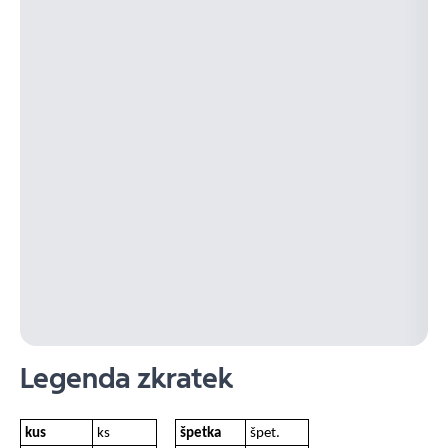
Legenda zkratek
kus
ks
špetka
špet.