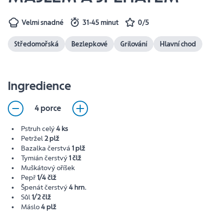
Velmi snadné
31-45 minut
0/5
Středomořská
Bezlepkové
Grilování
Hlavní chod
Ingredience
4 porce
Pstruh celý
4 ks
Petržel
2 plž
Bazalka čerstvá
1 plž
Tymián čerstvý
1 člž
Muškátový oříšek
Pepř
1/4 člž
Špenát čerstvý
4 hrn.
Sůl
1/2 člž
Máslo
4 plž