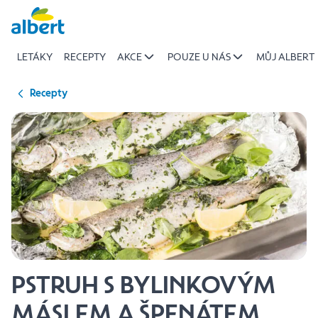
{name
Přeskočit
of
recipe}
LETÁKY
RECEPTY
AKCE
POUZE U NÁS
MŮJ ALBERT
|
Albert
Recepty
PSTRUH S BYLINKOVÝM
MÁSLEM A ŠPENÁTEM