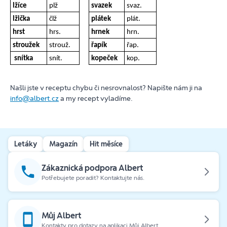
lžíce
plž
svazek
svaz.
lžička
člž
plátek
plát.
hrst
hrs.
hrnek
hrn.
stroužek
strouž.
řapík
řap.
snítka
snít.
kopeček
kop.
Našli jste v receptu chybu či nesrovnalost? Napište nám ji na
info@albert.cz
a my recept vyladíme.
Letáky
Magazín
Hit měsíce
Zákaznická podpora Albert
Potřebujete poradit? Kontaktujte nás.
Můj Albert
Kontakty pro dotazy na aplikaci Můj Albert.