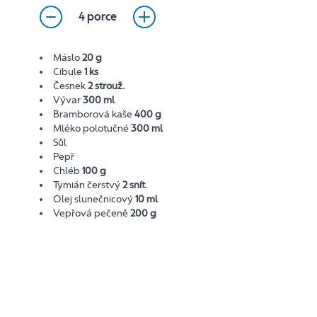
4 porce
Máslo
20 g
Cibule
1 ks
Česnek
2 strouž.
Vývar
300 ml
Bramborová kaše
400 g
Mléko polotučné
300 ml
Sůl
Pepř
Chléb
100 g
Tymián čerstvý
2 snít.
Olej slunečnicový
10 ml
Vepřová pečeně
200 g