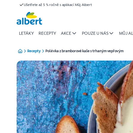
{name
Ušetřete až 5 % ročně s aplikací Můj Albert
Přeskočit
of
recipe}
|
Albert
LETÁKY
RECEPTY
AKCE
POUZE U NÁS
MŮJ A
Recepty
Polévka z bramborové kaše s trhaným vepřovým