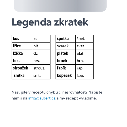
Legenda zkratek
kus
ks
špetka
špet.
lžíce
plž
svazek
svaz.
lžička
člž
plátek
plát.
hrst
hrs.
hrnek
hrn.
stroužek
strouž.
řapík
řap.
snítka
snít.
kopeček
kop.
Našli jste v receptu chybu či nesrovnalost? Napište
nám ji na
info@albert.cz
a my recept vyladíme.