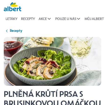
{name
Přeskočit
of
recipe}
LETÁKY
RECEPTY
AKCE
POUZE U NÁS
MŮJ ALBERT
|
Albert
Recepty
PLNĚNÁ KRŮTÍ PRSA S
BRUSINKOVOU OMÁČKOU