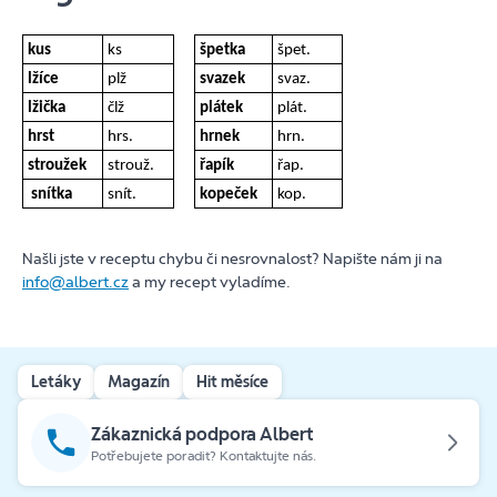
kus
ks
špetka
špet.
lžíce
plž
svazek
svaz.
lžička
člž
plátek
plát.
hrst
hrs.
hrnek
hrn.
stroužek
strouž.
řapík
řap.
snítka
snít.
kopeček
kop.
Našli jste v receptu chybu či nesrovnalost? Napište nám ji na
info@albert.cz
a my recept vyladíme.
Letáky
Magazín
Hit měsíce
Zákaznická podpora Albert
Potřebujete poradit? Kontaktujte nás.