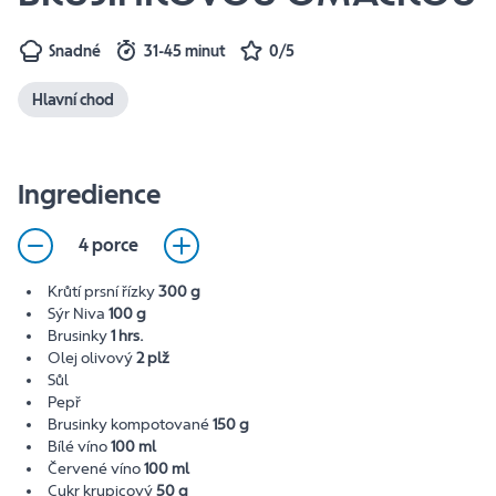
Snadné
31-45 minut
0/5
Hlavní chod
Ingredience
4 porce
Krůtí prsní řízky
300 g
Sýr Niva
100 g
Brusinky
1 hrs.
Olej olivový
2 plž
Sůl
Pepř
Brusinky kompotované
150 g
Bílé víno
100 ml
Červené víno
100 ml
Cukr krupicový
50 g