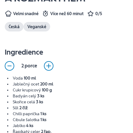
Velmi snadné
Více než 60 minut
0/5
Česká
Veganské
Ingredience
2 porce
Voda
100 ml
Jablečný ocet
200 ml
Cukr krupicový
100 g
Badyán celý
3 ks
Skořice celá
3 ks
Sůl
2 člž
Chilli paprička
1 ks
Cibule šalotka
1 ks
Jablko
4 ks
Řapíkatý celer
2 řap.