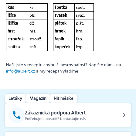
kus
ks
špetka
špet.
lžíce
plž
svazek
svaz.
lžička
člž
plátek
plát.
hrst
hrs.
hrnek
hrn.
stroužek
strouž.
řapík
řap.
snítka
snít.
kopeček
kop.
Našli jste v receptu chybu či nesrovnalost? Napište nám ji na
info@albert.cz
a my recept vyladíme.
Letáky
Magazín
Hit měsíce
Zákaznická podpora Albert
Potřebujete poradit? Kontaktujte nás.