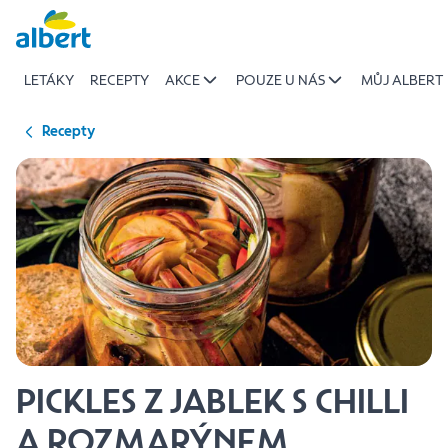
{name
Přeskočit
of
recipe}
LETÁKY
RECEPTY
AKCE
POUZE U NÁS
MŮJ ALBERT
|
Albert
Recepty
PICKLES Z JABLEK S CHILLI
A ROZMARÝNEM