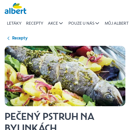
{name
Přeskočit
of
recipe}
LETÁKY
RECEPTY
AKCE
POUZE U NÁS
MŮJ ALBERT
|
Albert
Recepty
PEČENÝ PSTRUH NA
BYLINKÁCH