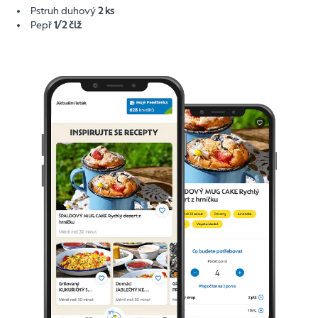
Pstruh duhový
2 ks
Pepř
1/2 člž