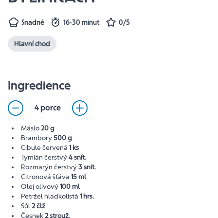
Snadné
16-30 minut
0/5
Hlavní chod
Ingredience
4 porce
Máslo
20 g
Brambory
500 g
Cibule červená
1 ks
Tymián čerstvý
4 snít.
Rozmarýn čerstvý
3 snít.
Citronová šťáva
15 ml
Olej olivový
100 ml
Petržel hladkolistá
1 hrs.
Sůl
2 člž
Česnek
2 strouž.