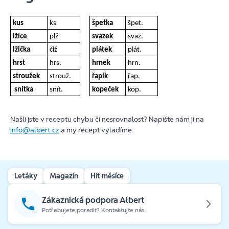
kus
ks
špetka
špet.
lžíce
plž
svazek
svaz.
lžička
člž
plátek
plát.
hrst
hrs.
hrnek
hrn.
stroužek
strouž.
řapík
řap.
snítka
snít.
kopeček
kop.
Našli jste v receptu chybu či nesrovnalost? Napište nám ji na
info@albert.cz
a my recept vyladíme.
Letáky
Magazín
Hit měsíce
Zákaznická podpora Albert
Potřebujete poradit? Kontaktujte nás.