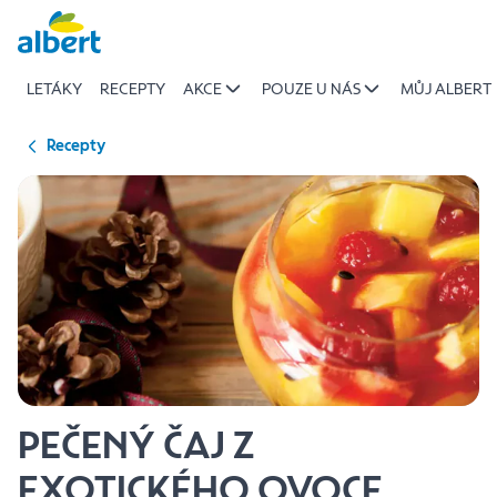
{name
Přeskočit
of
recipe}
LETÁKY
RECEPTY
AKCE
POUZE U NÁS
MŮJ ALBERT
|
Albert
Recepty
PEČENÝ ČAJ Z
EXOTICKÉHO OVOCE