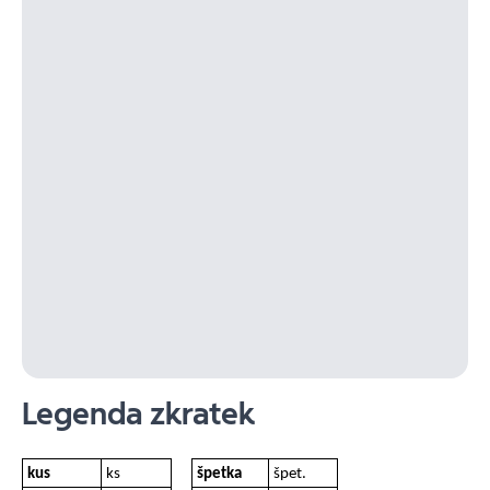
Legenda zkratek
kus
ks
špetka
špet.