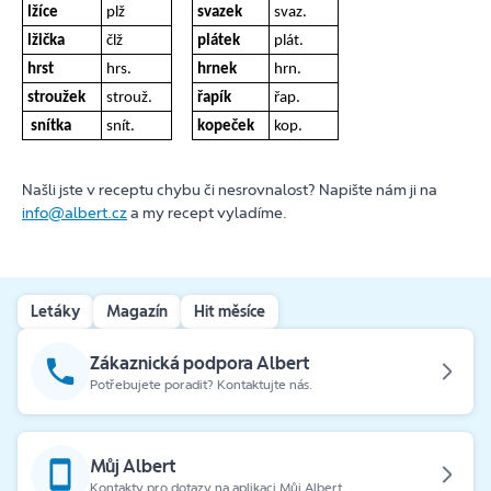
lžíce
plž
svazek
svaz.
lžička
člž
plátek
plát.
hrst
hrs.
hrnek
hrn.
stroužek
strouž.
řapík
řap.
snítka
snít.
kopeček
kop.
Našli jste v receptu chybu či nesrovnalost? Napište nám ji na
info@albert.cz
a my recept vyladíme.
Letáky
Magazín
Hit měsíce
Zákaznická podpora Albert
Potřebujete poradit? Kontaktujte nás.
Můj Albert
Kontakty pro dotazy na aplikaci Můj Albert.