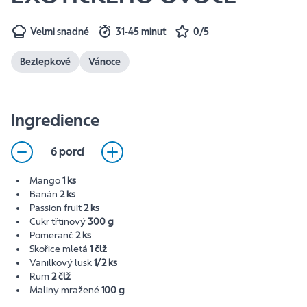
Velmi snadné
31-45 minut
0/5
Bezlepkové
Vánoce
Ingredience
6 porcí
Mango
1 ks
Banán
2 ks
Passion fruit
2 ks
Cukr třtinový
300 g
Pomeranč
2 ks
Skořice mletá
1 člž
Vanilkový lusk
1/2 ks
Rum
2 člž
Maliny mražené
100 g