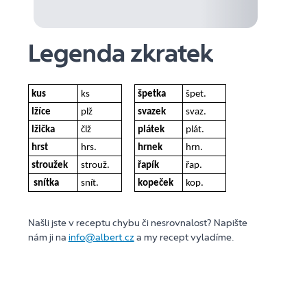
Legenda zkratek
kus
ks
špetka
špet.
lžíce
plž
svazek
svaz.
lžička
člž
plátek
plát.
hrst
hrs.
hrnek
hrn.
stroužek
strouž.
řapík
řap.
snítka
snít.
kopeček
kop.
Našli jste v receptu chybu či nesrovnalost? Napište
nám ji na
info@albert.cz
a my recept vyladíme.