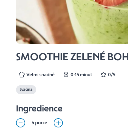
SMOOTHIE ZELENÉ BO
Velmi snadné
0-15 minut
0/5
Svačina
Ingredience
4 porce