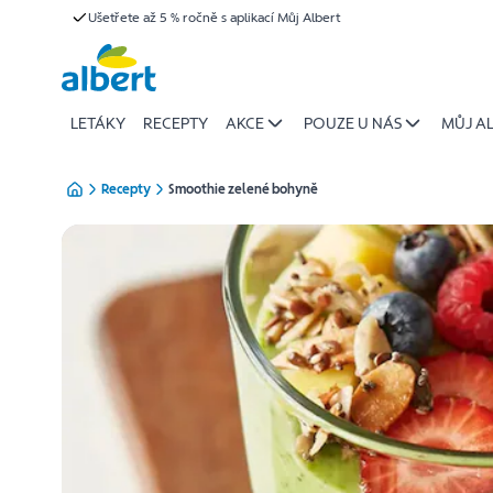
{name
Ušetřete až 5 % ročně s aplikací Můj Albert
Přeskočit
of
recipe}
|
Albert
LETÁKY
RECEPTY
AKCE
POUZE U NÁS
MŮJ A
Recepty
Smoothie zelené bohyně