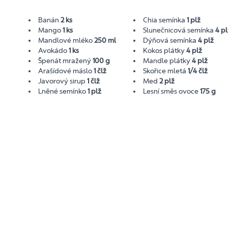
Banán
2 ks
Chia semínka
1 plž
Mango
1 ks
Slunečnicová semínka
4 pl
Mandlové mléko
250 ml
Dýňová semínka
4 plž
Avokádo
1 ks
Kokos plátky
4 plž
Špenát mražený
100 g
Mandle plátky
4 plž
Arašídové máslo
1 člž
Skořice mletá
1/4 člž
Javorový sirup
1 člž
Med
2 plž
Lněné semínko
1 plž
Lesní směs ovoce
175 g