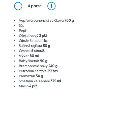
4 porce
Vepřová panenská svíčková
700 g
Sůl
Pepř
Olej olivový
3 plž
Cibule šalotka
1 ks
Sušená rajčata
50 g
Česnek
5 strouž.
Vývar
80 ml
Baby špenát
90 g
Bramborové noky
240 g
Petrželka čerstvá
1/2 hrs.
Parmazán
50 g
Smetana ke šlehání
375 ml
Máslo
4 plž