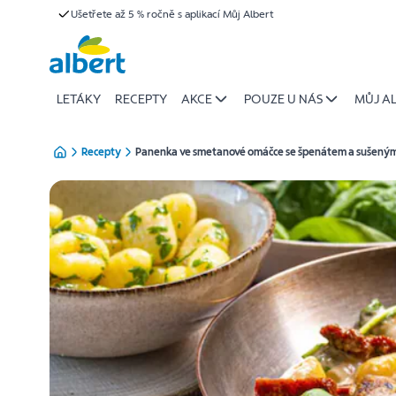
{name
Ušetřete až 5 % ročně s aplikací Můj Albert
Přeskočit
of
recipe}
|
Albert
LETÁKY
RECEPTY
AKCE
POUZE U NÁS
MŮJ A
Recepty
Panenka ve smetanové omáčce se špenátem a sušenými