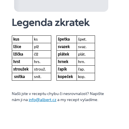
Legenda zkratek
kus
ks
špetka
špet.
lžíce
plž
svazek
svaz.
lžička
člž
plátek
plát.
hrst
hrs.
hrnek
hrn.
stroužek
strouž.
řapík
řap.
snítka
snít.
kopeček
kop.
Našli jste v receptu chybu či nesrovnalost? Napište
nám ji na
info@albert.cz
a my recept vyladíme.