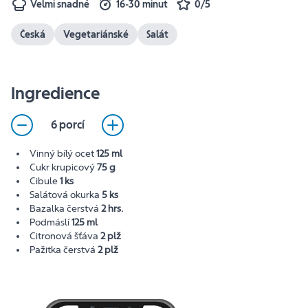
Velmi snadné
16-30 minut
0/5
Česká
Vegetariánské
Salát
Ingredience
6 porcí
Vinný bílý ocet
125 ml
Cukr krupicový
75 g
Cibule
1 ks
Salátová okurka
5 ks
Bazalka čerstvá
2 hrs.
Podmáslí
125 ml
Citronová šťáva
2 plž
Pažitka čerstvá
2 plž