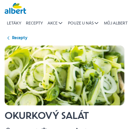
{name
Přeskočit
of
recipe}
LETÁKY
RECEPTY
AKCE
POUZE U NÁS
MŮJ ALBERT
|
Albert
Recepty
OKURKOVÝ SALÁT