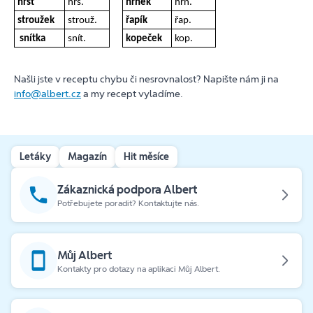
hrst
hrs.
hrnek
hrn.
stroužek
strouž.
řapík
řap.
snítka
snít.
kopeček
kop.
Našli jste v receptu chybu či nesrovnalost? Napište nám ji na
info@albert.cz
a my recept vyladíme.
Letáky
Magazín
Hit měsíce
Zákaznická podpora Albert
Potřebujete poradit? Kontaktujte nás.
Můj Albert
Kontakty pro dotazy na aplikaci Můj Albert.