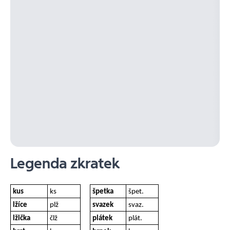
Legenda zkratek
kus
ks
špetka
špet.
lžíce
plž
svazek
svaz.
lžička
člž
plátek
plát.