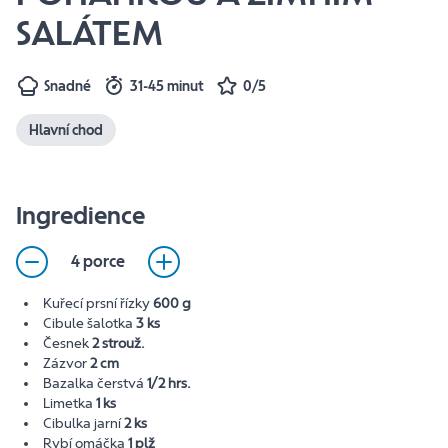
SALÁTEM
Snadné
31-45 minut
0/5
Hlavní chod
Ingredience
4 porce
Kuřecí prsní řízky
600 g
Cibule šalotka
3 ks
Česnek
2 strouž.
Zázvor
2 cm
Bazalka čerstvá
1/2 hrs.
Limetka
1 ks
Cibulka jarní
2 ks
Rybí omáčka
1 plž