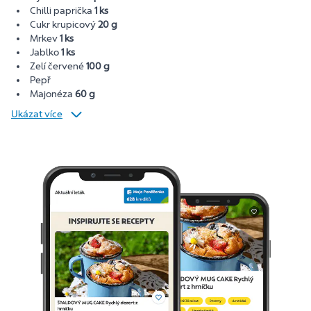
Chilli paprička
1 ks
Cukr krupicový
20 g
Mrkev
1 ks
Jablko
1 ks
Zelí červené
100 g
Pepř
Majonéza
60 g
Ukázat více