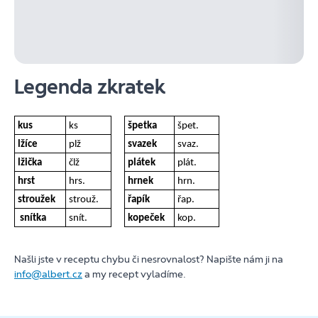
Legenda zkratek
kus
ks
špetka
špet.
lžíce
plž
svazek
svaz.
lžička
člž
plátek
plát.
hrst
hrs.
hrnek
hrn.
stroužek
strouž.
řapík
řap.
snítka
snít.
kopeček
kop.
Našli jste v receptu chybu či nesrovnalost? Napište nám ji na
info@albert.cz
a my recept vyladíme.