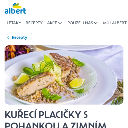
{name
Přeskočit
of
recipe}
LETÁKY
RECEPTY
AKCE
POUZE U NÁS
MŮJ ALBERT
|
Albert
Recepty
KUŘECÍ PLACIČKY S
POHANKOU A ZIMNÍM