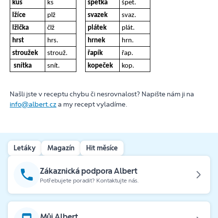
kus
ks
špetka
špet.
lžíce
plž
svazek
svaz.
lžička
člž
plátek
plát.
hrst
hrs.
hrnek
hrn.
stroužek
strouž.
řapík
řap.
snítka
snít.
kopeček
kop.
Našli jste v receptu chybu či nesrovnalost? Napište nám ji na
info@albert.cz
a my recept vyladíme.
Letáky
Magazín
Hit měsíce
Zákaznická podpora Albert
Potřebujete poradit? Kontaktujte nás.
Můj Albert