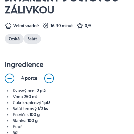
ZÁLIVKOU
Velmi snadné
16-30 minut
0/5
Česká
Salát
Ingredience
4 porce
Kvasný ocet
2 plž
Voda
250 ml
Cukr krupicový
1 plž
Salát ledový
1/2 ks
Polníček
100 g
Slanina
100 g
Pepř
Sůl