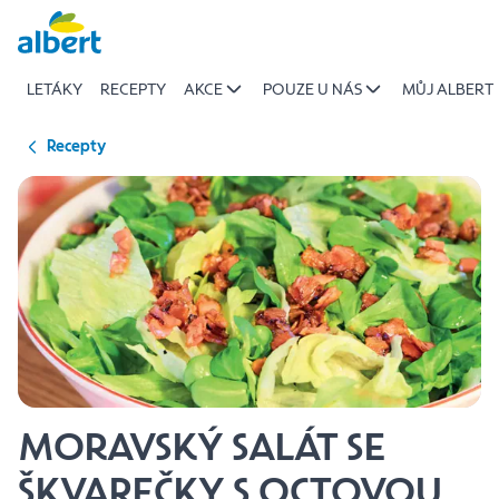
{name
Přeskočit
of
recipe}
LETÁKY
RECEPTY
AKCE
POUZE U NÁS
MŮJ ALBERT
|
Albert
Recepty
MORAVSKÝ SALÁT SE
ŠKVAREČKY S OCTOVOU