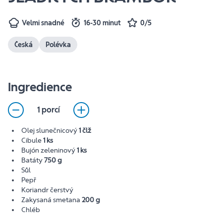
Velmi snadné
16-30 minut
0/5
Česká
Polévka
Ingredience
1 porcí
Olej slunečnicový
1 člž
Cibule
1 ks
Bujón zeleninový
1 ks
Batáty
750 g
Sůl
Pepř
Koriandr čerstvý
Zakysaná smetana
200 g
Chléb