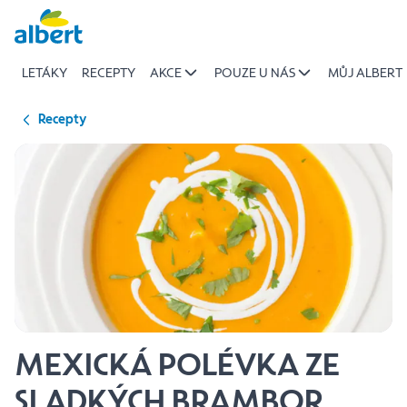
{name
Přeskočit
of
recipe}
LETÁKY
RECEPTY
AKCE
POUZE U NÁS
MŮJ ALBERT
|
Albert
Recepty
MEXICKÁ POLÉVKA ZE
SLADKÝCH BRAMBOR