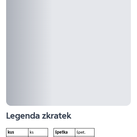
Legenda zkratek
kus
ks
špetka
špet.