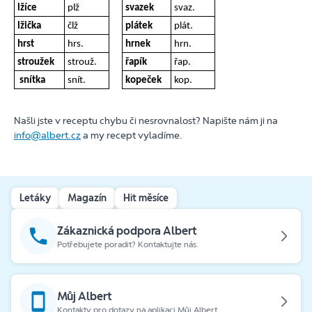
lžíce
plž
svazek
svaz.
lžička
člž
plátek
plát.
hrst
hrs.
hrnek
hrn.
stroužek
strouž.
řapík
řap.
snítka
snít.
kopeček
kop.
Našli jste v receptu chybu či nesrovnalost? Napište nám ji na
info@albert.cz
a my recept vyladíme.
Letáky
Magazín
Hit měsíce
Zákaznická podpora Albert
Potřebujete poradit? Kontaktujte nás.
Můj Albert
Kontakty pro dotazy na aplikaci Můj Albert.