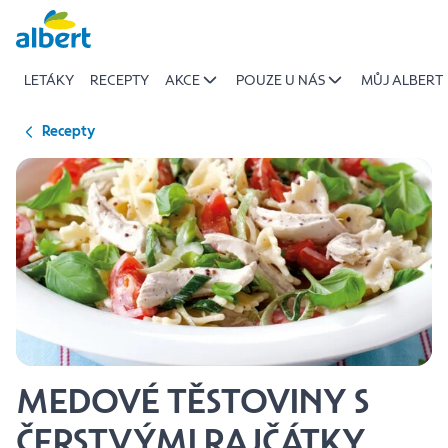
{name
Přeskočit
of
recipe}
LETÁKY
RECEPTY
AKCE
POUZE U NÁS
MŮJ ALBERT
|
Albert
Recepty
MEDOVÉ TĚSTOVINY S
ČERSTVÝMI RAJČÁTKY