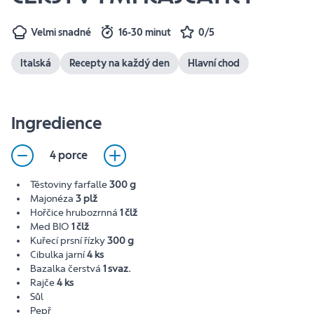
Velmi snadné
16-30 minut
0/5
Italská
Recepty na každý den
Hlavní chod
Ingredience
4 porce
Těstoviny farfalle
300 g
Majonéza
3 plž
Hořčice hrubozrnná
1 člž
Med BIO
1 člž
Kuřecí prsní řízky
300 g
Cibulka jarní
4 ks
Bazalka čerstvá
1 svaz.
Rajče
4 ks
Sůl
Pepř