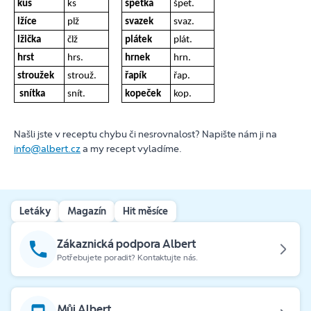
kus
ks
špetka
špet.
lžíce
plž
svazek
svaz.
lžička
člž
plátek
plát.
hrst
hrs.
hrnek
hrn.
stroužek
strouž.
řapík
řap.
snítka
snít.
kopeček
kop.
Našli jste v receptu chybu či nesrovnalost? Napište nám ji na
info@albert.cz
a my recept vyladíme.
Letáky
Magazín
Hit měsíce
Zákaznická podpora Albert
Potřebujete poradit? Kontaktujte nás.
Můj Albert