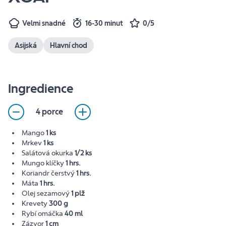
Velmi snadné
16-30 minut
0/5
Asijská
Hlavní chod
Ingredience
4 porce
Mango
1 ks
Mrkev
1 ks
Salátová okurka
1/2 ks
Mungo klíčky
1 hrs.
Koriandr čerstvý
1 hrs.
Máta
1 hrs.
Olej sezamový
1 plž
Krevety
300 g
Rybí omáčka
40 ml
Zázvor
1 cm