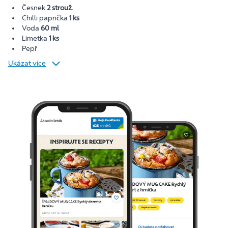
Česnek
2 strouž.
Chilli paprička
1 ks
Voda
60 ml
Limetka
1 ks
Pepř
Ukázat více