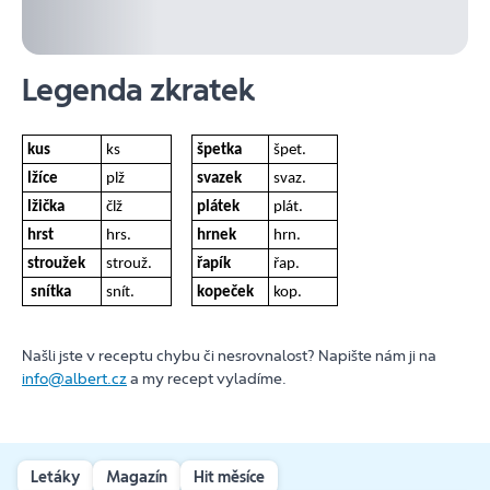
Legenda zkratek
kus
ks
špetka
špet.
lžíce
plž
svazek
svaz.
lžička
člž
plátek
plát.
hrst
hrs.
hrnek
hrn.
stroužek
strouž.
řapík
řap.
snítka
snít.
kopeček
kop.
Našli jste v receptu chybu či nesrovnalost? Napište nám ji na
info@albert.cz
a my recept vyladíme.
Letáky
Magazín
Hit měsíce