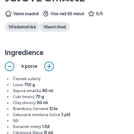
Velmi snadné
Více než 60 minut
0/5
Středomořská
Hlavní chod
Ingredience
4 porce
Česnek sušený
Losos
750 g
Sojová omáčka
80 ml
Cukr tmavý
70 g
Olej olivový
80 ml
Brambory červené
12 ks
Zakysaná smetana tučná
3 plž
Sůl
Koriandr mletý
1 člž
Citronová šťáva
15 ml