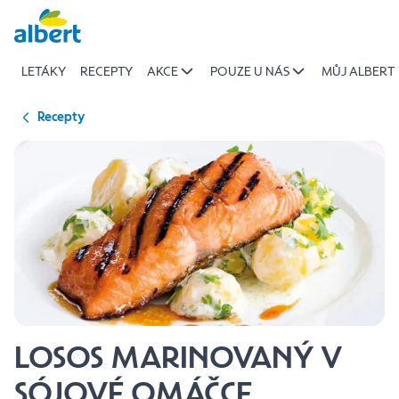
{name
Přeskočit
of
recipe}
LETÁKY
RECEPTY
AKCE
POUZE U NÁS
MŮJ ALBERT
|
Albert
Recepty
LOSOS MARINOVANÝ V
SÓJOVÉ OMÁČCE