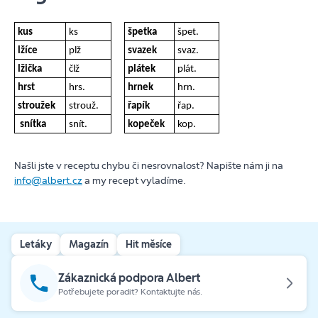
kus
ks
špetka
špet.
lžíce
plž
svazek
svaz.
lžička
člž
plátek
plát.
hrst
hrs.
hrnek
hrn.
stroužek
strouž.
řapík
řap.
snítka
snít.
kopeček
kop.
Našli jste v receptu chybu či nesrovnalost? Napište nám ji na
info@albert.cz
a my recept vyladíme.
Letáky
Magazín
Hit měsíce
Zákaznická podpora Albert
Potřebujete poradit? Kontaktujte nás.