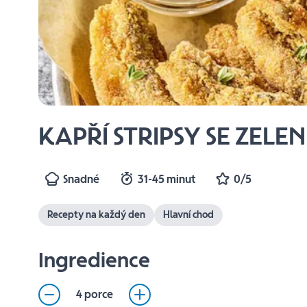
KAPŘÍ STRIPSY SE ZE
Snadné
31-45 minut
0/5
Recepty na každý den
Hlavní chod
Ingredience
4 porce