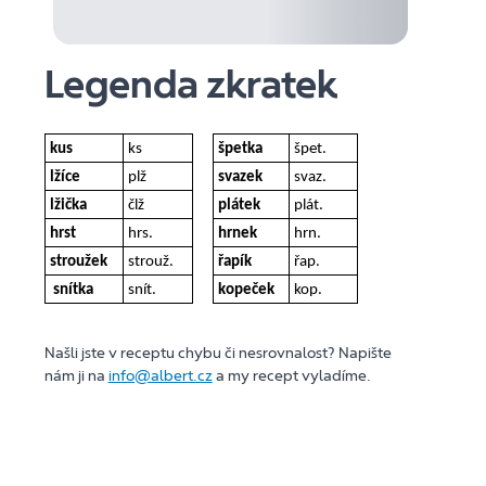
Legenda zkratek
kus
ks
špetka
špet.
lžíce
plž
svazek
svaz.
lžička
člž
plátek
plát.
hrst
hrs.
hrnek
hrn.
stroužek
strouž.
řapík
řap.
snítka
snít.
kopeček
kop.
Našli jste v receptu chybu či nesrovnalost? Napište
nám ji na
info@albert.cz
a my recept vyladíme.