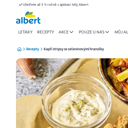
{name
Ušetřete až 5 % ročně s aplikací Můj Albert
Přeskočit
of
recipe}
|
Albert
LETÁKY
RECEPTY
AKCE
POUZE U NÁS
MŮJ A
Recepty
Kapří stripsy se zeleninovými hranolky