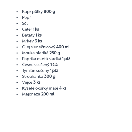
Kapr půlky
800 g
Pepř
Sůl
Celer
1 ks
Batáty
1 ks
Mrkev
3 ks
Olej slunečnicový
400 ml
Mouka hladká
250 g
Paprika mletá sladká
1 plž
Česnek sušený
1 člž
Tymián sušený
1 plž
Strouhanka
300 g
Vejce
3 ks
Kyselé okurky malé
4 ks
Majonéza
200 ml