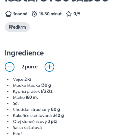
Snadné
16-30 minut
0/5
Předkrm
Ingredience
2 porce
Vejce
2 ks
Mouka hladká
130 g
Kypřící prášek
1/2 člž
Mléko
160 ml
Sůl
Cheddar strouhaný
80 g
Kukuřice sterilovaná
340 g
Olej slunečnicový
2 plž
Salsa rajčatová
Pepř