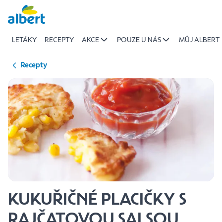
{name
Přeskočit
of
recipe}
LETÁKY
RECEPTY
AKCE
POUZE U NÁS
MŮJ ALBERT
|
Albert
Recepty
KUKUŘIČNÉ PLACIČKY S
RAJČATOVOU SALSOU