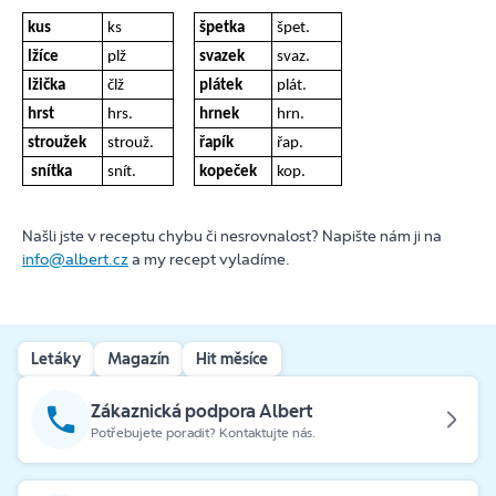
kus
ks
špetka
špet.
lžíce
plž
svazek
svaz.
lžička
člž
plátek
plát.
hrst
hrs.
hrnek
hrn.
stroužek
strouž.
řapík
řap.
snítka
snít.
kopeček
kop.
Našli jste v receptu chybu či nesrovnalost? Napište nám ji na
info@albert.cz
a my recept vyladíme.
Letáky
Magazín
Hit měsíce
Zákaznická podpora Albert
Potřebujete poradit? Kontaktujte nás.