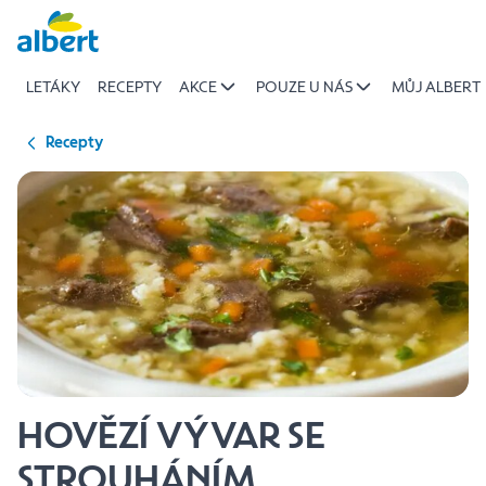
{name
Přeskočit
of
recipe}
LETÁKY
RECEPTY
AKCE
POUZE U NÁS
MŮJ ALBERT
|
Albert
Recepty
HOVĚZÍ VÝVAR SE
STROUHÁNÍM