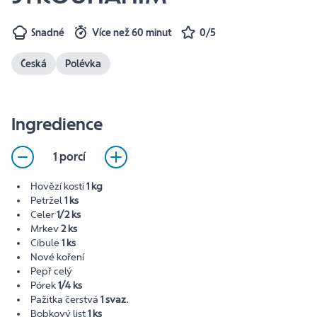
Snadné
Více než 60 minut
0/5
Česká
Polévka
Ingredience
1 porcí
Hovězí kosti
1 kg
Petržel
1 ks
Celer
1/2 ks
Mrkev
2 ks
Cibule
1 ks
Nové koření
Pepř celý
Pórek
1/4 ks
Pažitka čerstvá
1 svaz.
Bobkový list
1 ks