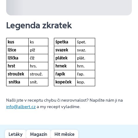
Legenda zkratek
kus
ks
špetka
špet.
lžíce
plž
svazek
svaz.
lžička
člž
plátek
plát.
hrst
hrs.
hrnek
hrn.
stroužek
strouž.
řapík
řap.
snítka
snít.
kopeček
kop.
Našli jste v receptu chybu či nesrovnalost? Napište nám ji na
info@albert.cz
a my recept vyladíme.
Letáky
Magazín
Hit měsíce