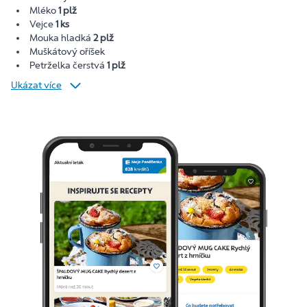
Mléko
1 plž
Vejce
1 ks
Mouka hladká
2 plž
Muškátový oříšek
Petrželka čerstvá
1 plž
Ukázat více