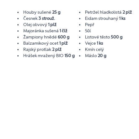
Houby sušené
25 g
Petržel hladkolistá
2 plž
Česnek
3 strouž.
Eidam strouhaný
1 ks
Olej olivový
1 plž
Pepř
Majoránka sušená
1 člž
Sůl
Žampiony hnědé
600 g
Listové těsto
500 g
Balzamikový ocet
1 plž
Vejce
1 ks
Rajský protlak
2 plž
Kmín celý
Hrášek mražený BIO
150 g
Máslo
20 g