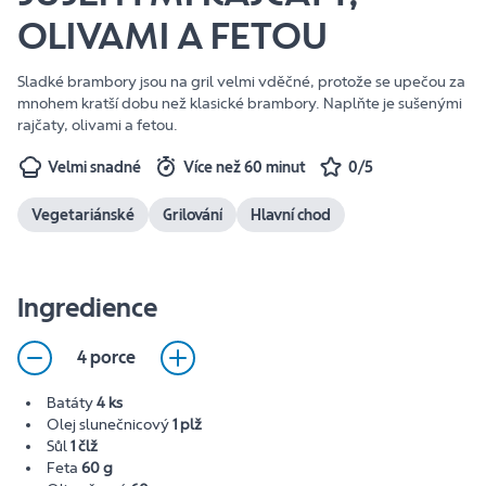
OLIVAMI A FETOU
Sladké brambory jsou na gril velmi vděčné, protože se upečou za
mnohem kratší dobu než klasické brambory. Naplňte je sušenými
rajčaty, olivami a fetou.
Velmi snadné
Více než 60 minut
0/5
Vegetariánské
Grilování
Hlavní chod
Ingredience
4 porce
Batáty
4 ks
Olej slunečnicový
1 plž
Sůl
1 člž
Feta
60 g