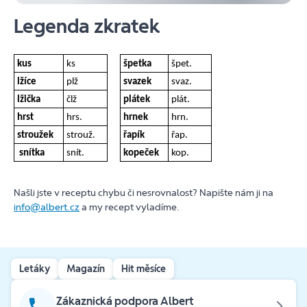
Legenda zkratek
kus
ks
špetka
špet.
lžíce
plž
svazek
svaz.
lžička
člž
plátek
plát.
hrst
hrs.
hrnek
hrn.
stroužek
strouž.
řapík
řap.
snítka
snít.
kopeček
kop.
Našli jste v receptu chybu či nesrovnalost? Napište nám ji na
info@albert.cz
a my recept vyladíme.
Letáky
Magazín
Hit měsíce
Zákaznická podpora Albert