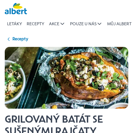
{name
Přeskočit
of
recipe}
LETÁKY
RECEPTY
AKCE
POUZE U NÁS
MŮJ ALBERT
|
Albert
Recepty
GRILOVANÝ BATÁT SE
SUŠENÝMI RAJČATY,