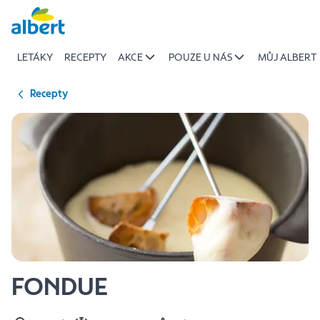
{name
Přeskočit
of
recipe}
LETÁKY
RECEPTY
AKCE
POUZE U NÁS
MŮJ ALBERT
|
Albert
Recepty
FONDUE