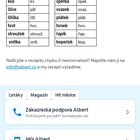
kus
ks
špetka
špet.
lžíce
plž
svazek
svaz.
lžička
člž
plátek
plát.
hrst
hrs.
hrnek
hrn.
stroužek
strouž.
řapík
řap.
snítka
snít.
kopeček
kop.
Našli jste v receptu chybu či nesrovnalost? Napište nám ji na
info@albert.cz
a my recept vyladíme.
Letáky
Magazín
Hit měsíce
Zákaznická podpora Albert
Potřebujete poradit? Kontaktujte nás.
Můj Albert