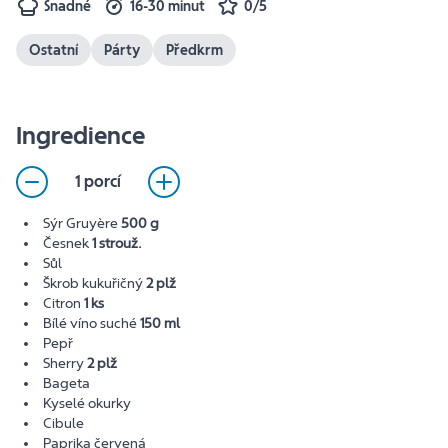
Snadné
16-30 minut
0/5
Ostatní
Párty
Předkrm
Ingredience
1 porcí
Sýr Gruyère
500 g
Česnek
1 strouž.
Sůl
Škrob kukuřičný
2 plž
Citron
1 ks
Bílé víno suché
150 ml
Pepř
Sherry
2 plž
Bageta
Kyselé okurky
Cibule
Paprika červená