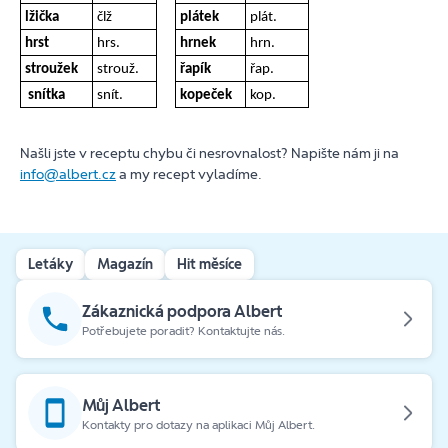
lžička
člž
plátek
plát.
hrst
hrs.
hrnek
hrn.
stroužek
strouž.
řapík
řap.
snítka
snít.
kopeček
kop.
Našli jste v receptu chybu či nesrovnalost? Napište nám ji na
info@albert.cz
a my recept vyladíme.
Letáky
Magazín
Hit měsíce
Zákaznická podpora Albert
Potřebujete poradit? Kontaktujte nás.
Můj Albert
Kontakty pro dotazy na aplikaci Můj Albert.