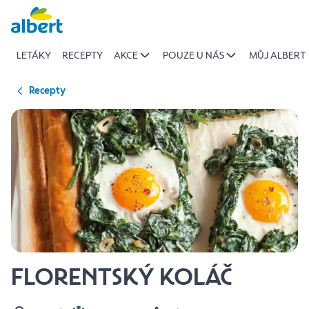
{name
Přeskočit
of
recipe}
LETÁKY
RECEPTY
AKCE
POUZE U NÁS
MŮJ ALBERT
|
Albert
Recepty
FLORENTSKÝ KOLÁČ