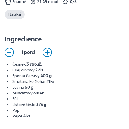
Snadné
31-45 minut
0/5
Italská
Ingredience
1 porcí
Česnek
3 strouž.
Olej olivový
2 člž
Špenát čerstvý
400 g
Smetana ke šlehání
1 ks
Lučina
50 g
Muškátový oříšek
Sůl
Listové těsto
375 g
Pepř
Vejce
4 ks