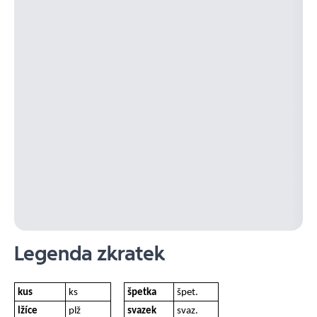
Legenda zkratek
kus
ks
špetka
špet.
lžíce
plž
svazek
svaz.