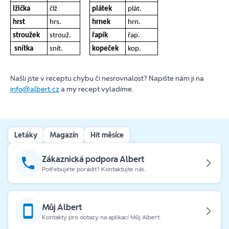
lžička
člž
plátek
plát.
hrst
hrs.
hrnek
hrn.
stroužek
strouž.
řapík
řap.
snítka
snít.
kopeček
kop.
Našli jste v receptu chybu či nesrovnalost? Napište nám ji na
info@albert.cz
a my recept vyladíme.
Letáky
Magazín
Hit měsíce
Zákaznická podpora Albert
Potřebujete poradit? Kontaktujte nás.
Můj Albert
Kontakty pro dotazy na aplikaci Můj Albert.