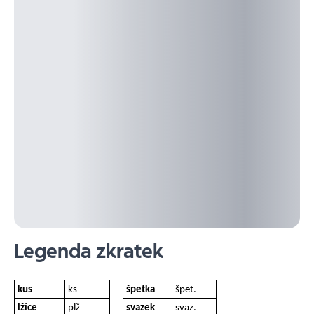
Legenda zkratek
kus
ks
špetka
špet.
lžíce
plž
svazek
svaz.