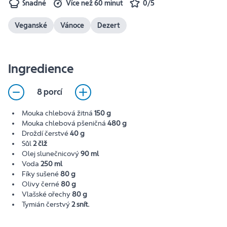
Snadné
Více než 60 minut
0/5
Veganské
Vánoce
Dezert
Ingredience
8 porcí
Mouka chlebová žitná
150 g
Mouka chlebová pšeničná
480 g
Droždí čerstvé
40 g
Sůl
2 člž
Olej slunečnicový
90 ml
Voda
250 ml
Fíky sušené
80 g
Olivy černé
80 g
Vlašské ořechy
80 g
Tymián čerstvý
2 snít.