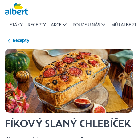
{name
Přeskočit
of
recipe}
LETÁKY
RECEPTY
AKCE
POUZE U NÁS
MŮJ ALBERT
|
Albert
Recepty
FÍKOVÝ SLANÝ CHLEBÍČEK