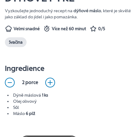
Vyzkoušejte jednoduchý recept na
dýňové máslo
, které je skvělé
jako základ do jídel i jako pomazánka.
Velmi snadné
Více než 60 minut
0/5
Svačina
Ingredience
2 porce
Dýně máslová
1 ks
Olej olivový
Sůl
Máslo
6 plž