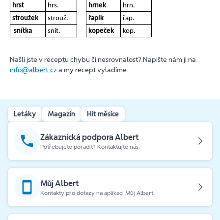
hrst
hrs.
hrnek
hrn.
stroužek
strouž.
řapík
řap.
snítka
snít.
kopeček
kop.
Našli jste v receptu chybu či nesrovnalost? Napište nám ji na
info@albert.cz
a my recept vyladíme.
Letáky
Magazín
Hit měsíce
Zákaznická podpora Albert
Potřebujete poradit? Kontaktujte nás.
Můj Albert
Kontakty pro dotazy na aplikaci Můj Albert.