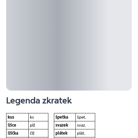
Legenda zkratek
kus
ks
špetka
špet.
lžíce
plž
svazek
svaz.
lžička
člž
plátek
plát.