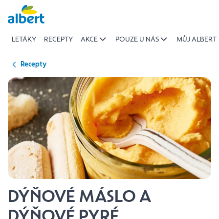
{name
Přeskočit
of
recipe}
LETÁKY
RECEPTY
AKCE
POUZE U NÁS
MŮJ ALBERT
|
Albert
Recepty
DÝŇOVÉ MÁSLO A
DÝŇOVÉ PYRÉ