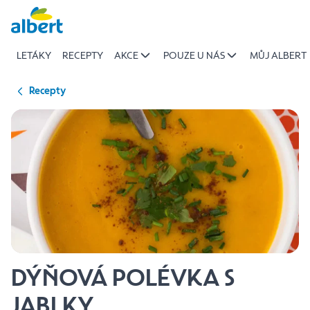
{name
Přeskočit
of
recipe}
LETÁKY
RECEPTY
AKCE
POUZE U NÁS
MŮJ ALBERT
|
Albert
Recepty
DÝŇOVÁ POLÉVKA S
JABLKY