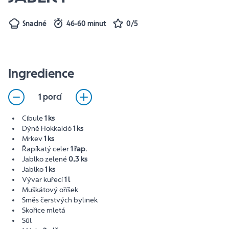
Snadné
46-60 minut
0/5
Ingredience
1 porcí
Cibule
1 ks
Dýně Hokkaidó
1 ks
Mrkev
1 ks
Řapíkatý celer
1 řap.
Jablko zelené
0,3 ks
Jablko
1 ks
Vývar kuřecí
1 l
Muškátový oříšek
Směs čerstvých bylinek
Skořice mletá
Sůl