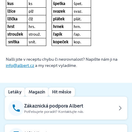
kus
ks
špetka
špet.
lžíce
plž
svazek
svaz.
lžička
člž
plátek
plát.
hrst
hrs.
hrnek
hrn.
stroužek
strouž.
řapík
řap.
snítka
snít.
kopeček
kop.
Našli jste v receptu chybu či nesrovnalost? Napište nám ji na
info@albert.cz
a my recept vyladíme.
Letáky
Magazín
Hit měsíce
Zákaznická podpora Albert
Potřebujete poradit? Kontaktujte nás.