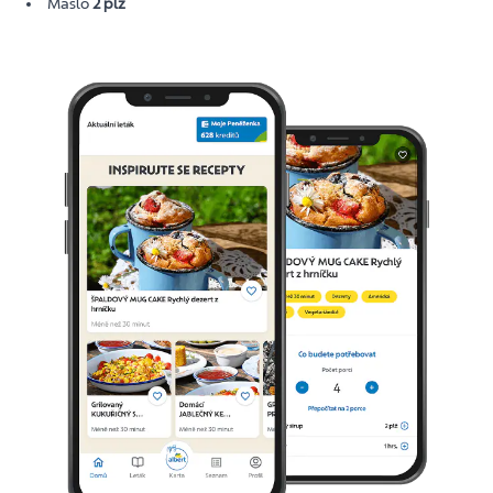
Máslo
2 plž