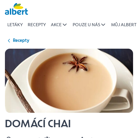
{name
Přeskočit
of
recipe}
LETÁKY
RECEPTY
AKCE
POUZE U NÁS
MŮJ ALBERT
|
Albert
Recepty
DOMÁCÍ CHAI