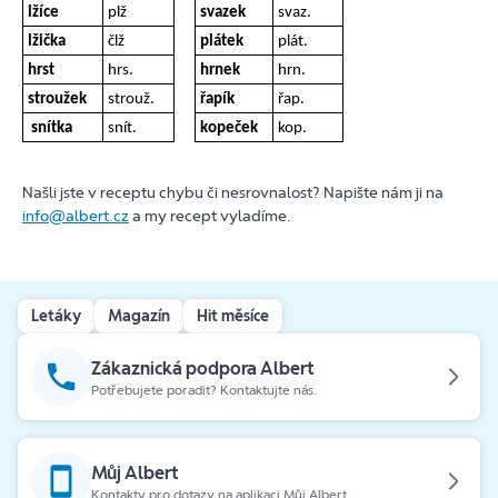
lžíce
plž
svazek
svaz.
lžička
člž
plátek
plát.
hrst
hrs.
hrnek
hrn.
stroužek
strouž.
řapík
řap.
snítka
snít.
kopeček
kop.
Našli jste v receptu chybu či nesrovnalost? Napište nám ji na
info@albert.cz
a my recept vyladíme.
Letáky
Magazín
Hit měsíce
Zákaznická podpora Albert
Potřebujete poradit? Kontaktujte nás.
Můj Albert
Kontakty pro dotazy na aplikaci Můj Albert.