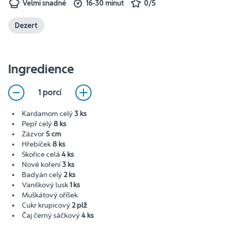
Velmi snadné
16-30 minut
0/5
Dezert
Ingredience
1 porcí
Kardamom celý
3 ks
Pepř celý
8 ks
Zázvor
5 cm
Hřebíček
8 ks
Skořice celá
4 ks
Nové koření
3 ks
Badyán celý
2 ks
Vanilkový lusk
1 ks
Muškátový oříšek
Cukr krupicový
2 plž
Čaj černý sáčkový
4 ks