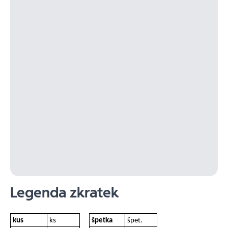
Legenda zkratek
kus
ks
špetka
špet.