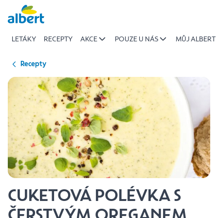
{name
Přeskočit
of
recipe}
LETÁKY
RECEPTY
AKCE
POUZE U NÁS
MŮJ ALBERT
|
Albert
Recepty
CUKETOVÁ POLÉVKA S
ČERSTVÝM OREGANEM