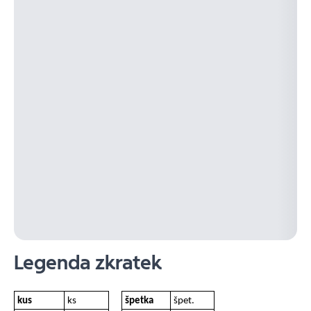
Legenda zkratek
kus
ks
špetka
špet.