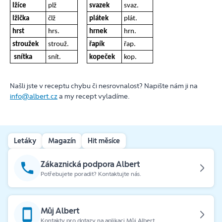
lžíce
plž
svazek
svaz.
lžička
člž
plátek
plát.
hrst
hrs.
hrnek
hrn.
stroužek
strouž.
řapík
řap.
snítka
snít.
kopeček
kop.
Našli jste v receptu chybu či nesrovnalost? Napište nám ji na
info@albert.cz
a my recept vyladíme.
Letáky
Magazín
Hit měsíce
Zákaznická podpora Albert
Potřebujete poradit? Kontaktujte nás.
Můj Albert
Kontakty pro dotazy na aplikaci Můj Albert.