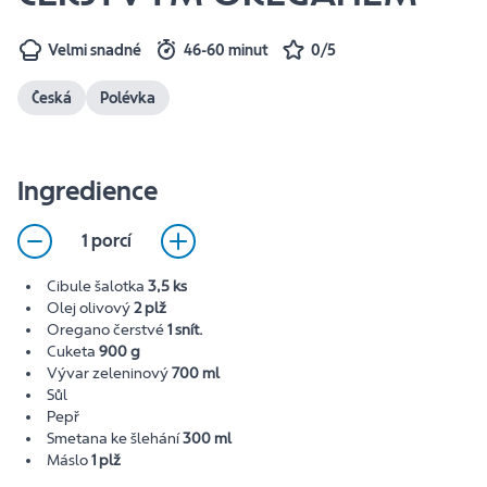
Velmi snadné
46-60 minut
0/5
Česká
Polévka
Ingredience
1 porcí
Cibule šalotka
3,5 ks
Olej olivový
2 plž
Oregano čerstvé
1 snít.
Cuketa
900 g
Vývar zeleninový
700 ml
Sůl
Pepř
Smetana ke šlehání
300 ml
Máslo
1 plž