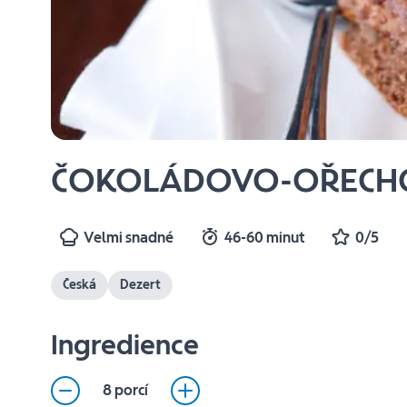
ČOKOLÁDOVO-OŘECHO
Velmi snadné
46-60 minut
0/5
Česká
Dezert
Ingredience
8 porcí