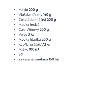
Máslo
200 g
Vlašské ořechy
140 g
Čokoláda mléčná
200 g
Mouka hrubá
Cukr třtinový
200 g
Vejce
3 ks
Mouka hladká
200 g
Kypřící prášek
1/2 ks
Mléko
100 ml
Sůl
Zakysaná smetana
150 ml