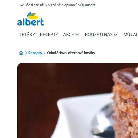
{name
Ušetřete až 5 % ročně s aplikací Můj Albert
Přeskočit
of
recipe}
|
Albert
LETÁKY
RECEPTY
AKCE
POUZE U NÁS
MŮJ A
Recepty
Čokoládovo-ořechové kostky