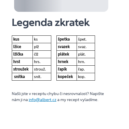
Legenda zkratek
kus
ks
špetka
špet.
lžíce
plž
svazek
svaz.
lžička
člž
plátek
plát.
hrst
hrs.
hrnek
hrn.
stroužek
strouž.
řapík
řap.
snítka
snít.
kopeček
kop.
Našli jste v receptu chybu či nesrovnalost? Napište
nám ji na
info@albert.cz
a my recept vyladíme.