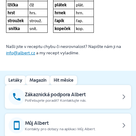
lžička
člž
plátek
plát.
hrst
hrs.
hrnek
hrn.
stroužek
strouž.
řapík
řap.
snítka
snít.
kopeček
kop.
Našli jste v receptu chybu či nesrovnalost? Napište nám ji na
info@albert.cz
a my recept vyladíme.
Letáky
Magazín
Hit měsíce
Zákaznická podpora Albert
Potřebujete poradit? Kontaktujte nás.
Můj Albert
Kontakty pro dotazy na aplikaci Můj Albert.