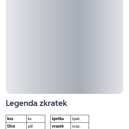
Legenda zkratek
kus
ks
špetka
špet.
lžíce
plž
svazek
svaz.