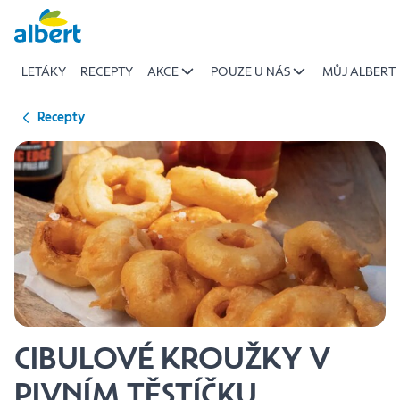
{name
Přeskočit
of
recipe}
LETÁKY
RECEPTY
AKCE
POUZE U NÁS
MŮJ ALBERT
|
Albert
Recepty
CIBULOVÉ KROUŽKY V
PIVNÍM TĚSTÍČKU