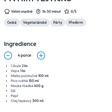
Velmi snadné
16-30 minut
0/5
Česká
Vegetariánské
Párty
Předkrm
Ingredience
4 porce
Cibule
2 ks
Vejce
1 ks
Mléko polotučné
100 ml
Pivo světlé
150 ml
Mouka hladká
400 g
Sůl
Pepř
Olej řepkový
300 ml