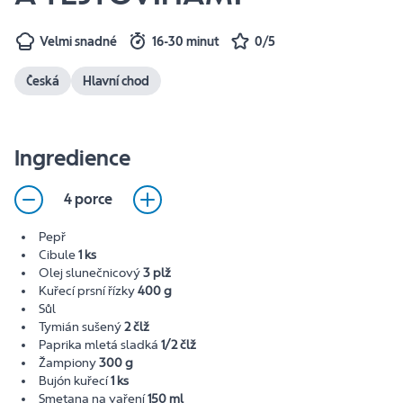
Velmi snadné
16-30 minut
0/5
Česká
Hlavní chod
Ingredience
4 porce
Pepř
Cibule
1 ks
Olej slunečnicový
3 plž
Kuřecí prsní řízky
400 g
Sůl
Tymián sušený
2 člž
Paprika mletá sladká
1/2 člž
Žampiony
300 g
Bujón kuřecí
1 ks
Smetana na vaření
150 ml