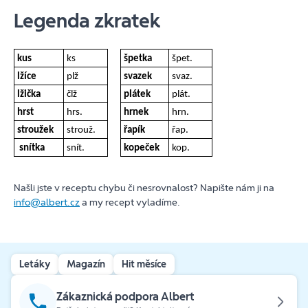
Legenda zkratek
kus
ks
špetka
špet.
lžíce
plž
svazek
svaz.
lžička
člž
plátek
plát.
hrst
hrs.
hrnek
hrn.
stroužek
strouž.
řapík
řap.
snítka
snít.
kopeček
kop.
Našli jste v receptu chybu či nesrovnalost? Napište nám ji na
info@albert.cz
a my recept vyladíme.
Letáky
Magazín
Hit měsíce
Zákaznická podpora Albert