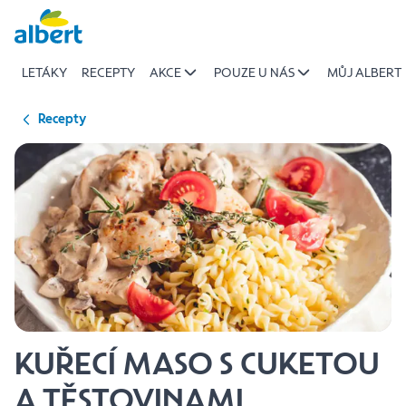
{name
Přeskočit
of
recipe}
LETÁKY
RECEPTY
AKCE
POUZE U NÁS
MŮJ ALBERT
|
Albert
Recepty
KUŘECÍ MASO S CUKETOU
A TĚSTOVINAMI