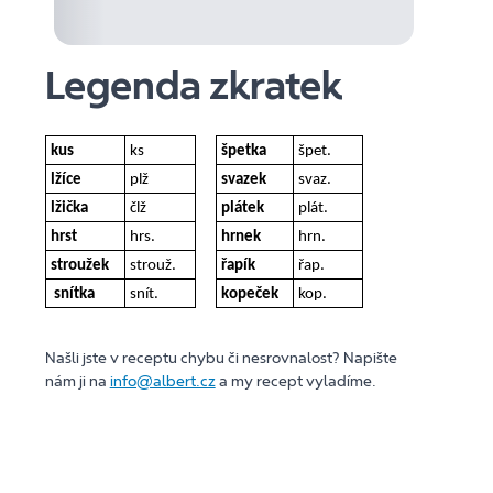
Legenda zkratek
kus
ks
špetka
špet.
lžíce
plž
svazek
svaz.
lžička
člž
plátek
plát.
hrst
hrs.
hrnek
hrn.
stroužek
strouž.
řapík
řap.
snítka
snít.
kopeček
kop.
Našli jste v receptu chybu či nesrovnalost? Napište
nám ji na
info@albert.cz
a my recept vyladíme.