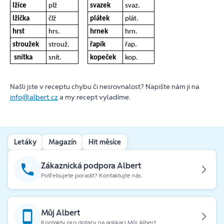
lžíce
plž
svazek
svaz.
lžička
člž
plátek
plát.
hrst
hrs.
hrnek
hrn.
stroužek
strouž.
řapík
řap.
snítka
snít.
kopeček
kop.
Našli jste v receptu chybu či nesrovnalost? Napište nám ji na
info@albert.cz
a my recept vyladíme.
Letáky
Magazín
Hit měsíce
Zákaznická podpora Albert
Potřebujete poradit? Kontaktujte nás.
Můj Albert
Kontakty pro dotazy na aplikaci Můj Albert.