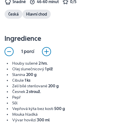
Snadné
46-60 minut
0/5
Česká
Hlavní chod
Ingredience
1 porcí
Houby sušené
2 hrs.
Olej slunečnicový
1 plž
Slanina
200 g
Cibule
1 ks
Zelí bílé sterilované
200 g
Česnek
2 strouž.
Pepř
Sůl
Vepřová kýta bez kosti
500 g
Mouka hladká
Vývar hovězí
300 ml