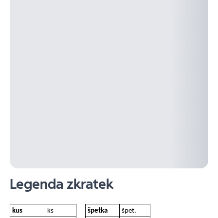
Legenda zkratek
kus
ks
špetka
špet.