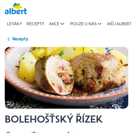
{name
Přeskočit
of
recipe}
LETÁKY
RECEPTY
AKCE
POUZE U NÁS
MŮJ ALBERT
|
Albert
Recepty
BOLEHOŠŤSKÝ ŘÍZEK