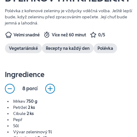
Polévka z kořenové zeleniny je vždycky vděčná volba. Ještě lepší
bude, když zeleninu před zpracováním opečete. Její chuť bude
jemná a lahodná.
Velmi snadné
Více než 60 minut
0/5
Vegetariánské
Recepty na každý den
Polévka
Ingredience
8 porcí
Mrkev
750 g
Petržel
2 ks
Cibule
2 ks
Pepř
Sůl
Vývar zeleninový
1 l