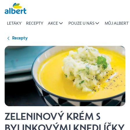
{name
Přeskočit
of
recipe}
LETÁKY
RECEPTY
AKCE
POUZE U NÁS
MŮJ ALBERT
|
Albert
Recepty
ZELENINOVÝ KRÉM S
BYLINKOVÝMI KNEDLÍČKY