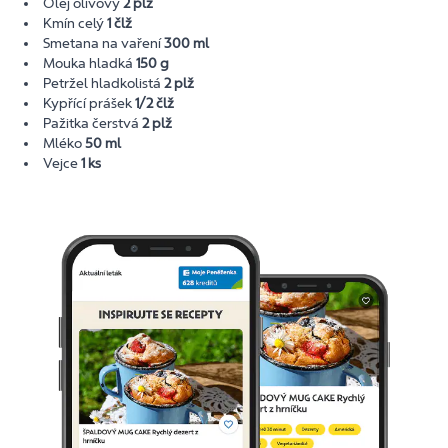
Olej olivový
2 plž
Kmín celý
1 člž
Smetana na vaření
300 ml
Mouka hladká
150 g
Petržel hladkolistá
2 plž
Kypřící prášek
1/2 člž
Pažitka čerstvá
2 plž
Mléko
50 ml
Vejce
1 ks