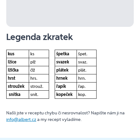
Legenda zkratek
kus
ks
špetka
špet.
lžíce
plž
svazek
svaz.
lžička
člž
plátek
plát.
hrst
hrs.
hrnek
hrn.
stroužek
strouž.
řapík
řap.
snítka
snít.
kopeček
kop.
Našli jste v receptu chybu či nesrovnalost? Napište nám ji na
info@albert.cz
a my recept vyladíme.