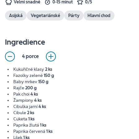
Velmi snadné
0-15 minut
0/5
Asijská
Vegetariánské
Párty
Hlavní chod
Ingredience
4 porce
Kukuřičné klasy
2 ks
Fazolky zelené
150 g
Baby mrkev
150 g
Rajče
200 g
Pak choi
4 ks
Žampiony
4 ks
Cibulka jarní
4 ks
Cibule
2 ks
Cuketa
1 ks
Paprika žlutá
1 ks
Paprika červená
1 ks
Lilek
1 ks