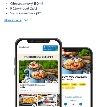
Olej sezamový
150 ml
Rýžový ocet
2 plž
Sojová omáčka
2 plž
Ukázat více