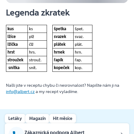
Legenda zkratek
kus
ks
špetka
špet.
lžíce
plž
svazek
svaz.
lžička
člž
plátek
plát.
hrst
hrs.
hrnek
hrn.
stroužek
strouž.
řapík
řap.
snítka
snít.
kopeček
kop.
Našli jste v receptu chybu či nesrovnalost? Napište nám ji na
info@albert.cz
a my recept vyladíme.
Letáky
Magazín
Hit měsíce
Zákaznická podpora Albert