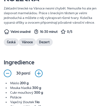
Základní linecké na Vánoce nesmí chybět. Nemusíte ho ale jen
slepovat marmeládou. Práce s lineckým těstem je velmi
jednoduchá a můžete z něj vykrajovat různé tvary. Kolečka
sypaná oříšky a ovocem připomínají půvabné vánoční věnce.
Velmi snadné
16-30 minut
0/5
Česká
Vánoce
Dezert
Ingredience
30 porcí
Máslo
200 g
Mouka hladká
300 g
Cukr moučkový
300 g
Pistácie
Vaječný žloutek
1 ks