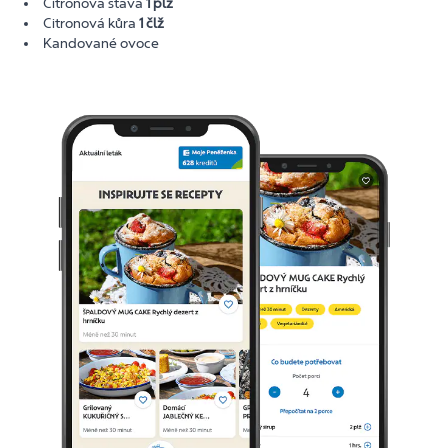
Citronová šťáva
1 plž
Citronová kůra
1 člž
Kandované ovoce