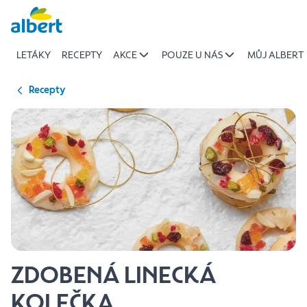
{name
Přeskočit
of
recipe}
LETÁKY
RECEPTY
AKCE
POUZE U NÁS
MŮJ ALBERT
|
Albert
Recepty
ZDOBENÁ LINECKÁ
KOLEČKA