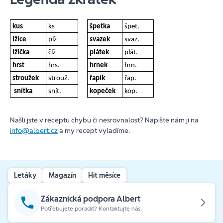
kus
ks
špetka
špet.
lžíce
plž
svazek
svaz.
lžička
člž
plátek
plát.
hrst
hrs.
hrnek
hrn.
stroužek
strouž.
řapík
řap.
snítka
snít.
kopeček
kop.
Našli jste v receptu chybu či nesrovnalost? Napište nám ji na
info@albert.cz
a my recept vyladíme.
Letáky
Magazín
Hit měsíce
Zákaznická podpora Albert
Potřebujete poradit? Kontaktujte nás.