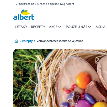
{name
Ušetřete až 5 % ročně s aplikací Můj Albert
Přeskočit
of
recipe}
|
Albert
LETÁKY
RECEPTY
AKCE
POUZE U NÁS
MŮJ A
Recepty
Velikonoční cheesecake od vejcouna