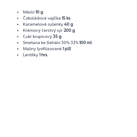
Máslo
10 g
Čokoládová vajíčka
15 ks
Karamelové sušenky
40 g
Krémový čerstvý sýr
200 g
Cukr krupicový
35 g
Smetana ke šlehání 30%-33%
100 ml
Maliny lyofilizované
1 plž
Lentilky
1 hrs.