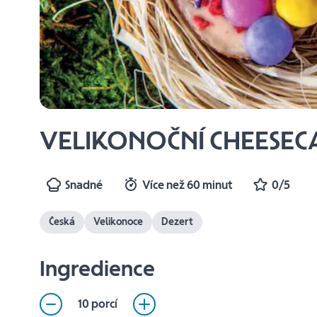
VELIKONOČNÍ CHEESE
Snadné
Více než 60 minut
0/5
Česká
Velikonoce
Dezert
Ingredience
10 porcí