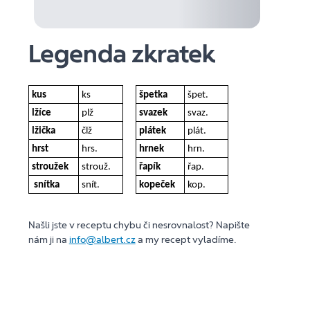
Legenda zkratek
kus
ks
špetka
špet.
lžíce
plž
svazek
svaz.
lžička
člž
plátek
plát.
hrst
hrs.
hrnek
hrn.
stroužek
strouž.
řapík
řap.
snítka
snít.
kopeček
kop.
Našli jste v receptu chybu či nesrovnalost? Napište
nám ji na
info@albert.cz
a my recept vyladíme.