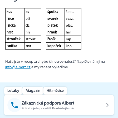
kus
ks
špetka
špet.
lžíce
plž
svazek
svaz.
lžička
člž
plátek
plát.
hrst
hrs.
hrnek
hrn.
stroužek
strouž.
řapík
řap.
snítka
snít.
kopeček
kop.
Našli jste v receptu chybu či nesrovnalost? Napište nám ji na
info@albert.cz
a my recept vyladíme.
Letáky
Magazín
Hit měsíce
Zákaznická podpora Albert
Potřebujete poradit? Kontaktujte nás.