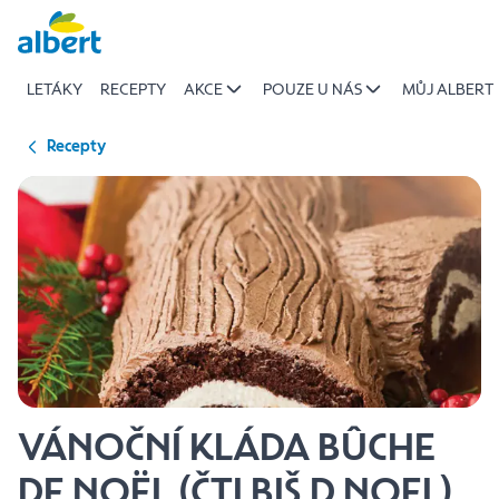
{name
Přeskočit
of
recipe}
LETÁKY
RECEPTY
AKCE
POUZE U NÁS
MŮJ ALBERT
|
Albert
Recepty
VÁNOČNÍ KLÁDA BÛCHE
DE NOËL (ČTI BIŠ D NOEL)