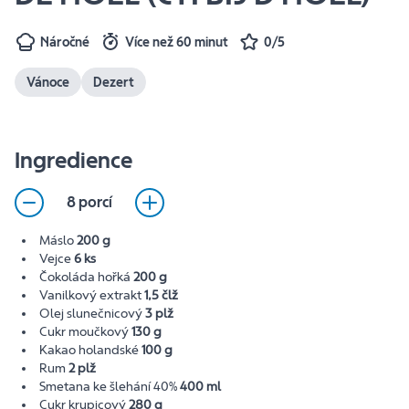
Náročné
Více než 60 minut
0/5
Vánoce
Dezert
Ingredience
8 porcí
Máslo
200 g
Vejce
6 ks
Čokoláda hořká
200 g
Vanilkový extrakt
1,5 člž
Olej slunečnicový
3 plž
Cukr moučkový
130 g
Kakao holandské
100 g
Rum
2 plž
Smetana ke šlehání 40%
400 ml
Cukr krupicový
280 g