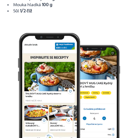
Mouka hladká
100 g
Sůl
1/2 člž