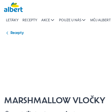
{name
Přeskočit
of
recipe}
LETÁKY
RECEPTY
AKCE
POUZE U NÁS
MŮJ ALBERT
|
Albert
Recepty
MARSHMALLOW VLOČKY