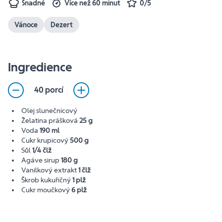
Snadné
Více než 60 minut
0/5
Vánoce
Dezert
Ingredience
40 porcí
Olej slunečnicový
Želatina prášková
25 g
Voda
190 ml
Cukr krupicový
500 g
Sůl
1/4 člž
Agáve sirup
180 g
Vanilkový extrakt
1 člž
Škrob kukuřičný
1 plž
Cukr moučkový
6 plž