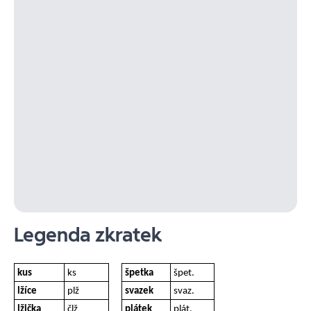
Legenda zkratek
kus
ks
špetka
špet.
lžíce
plž
svazek
svaz.
lžička
člž
plátek
plát.