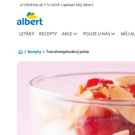
{name
Ušetřete až 5 % ročně s aplikací Můj Albert
Přeskočit
of
recipe}
|
Albert
LETÁKY
RECEPTY
AKCE
POUZE U NÁS
MŮJ A
Recepty
Tvarohovojahodový pohár