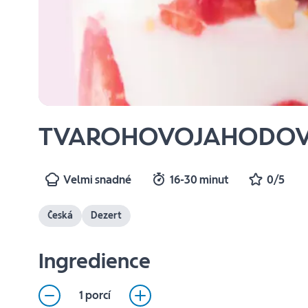
TVAROHOVOJAHODOV
Velmi snadné
16-30 minut
0/5
Česká
Dezert
Ingredience
1 porcí