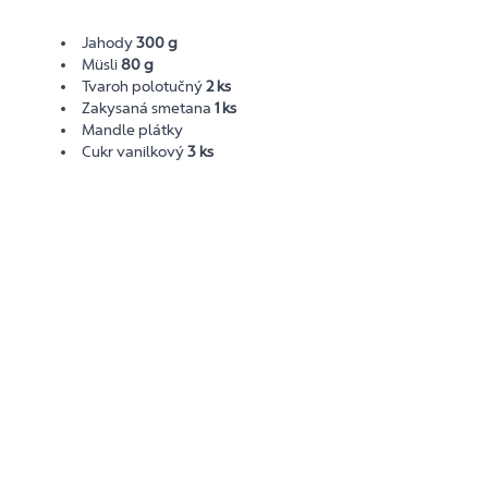
Jahody
300 g
Müsli
80 g
Tvaroh polotučný
2 ks
Zakysaná smetana
1 ks
Mandle plátky
Cukr vanilkový
3 ks