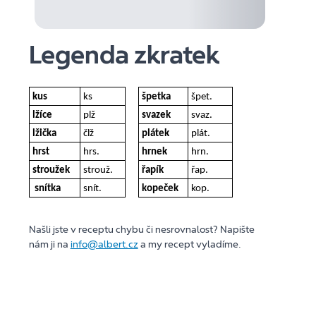
Legenda zkratek
kus
ks
špetka
špet.
lžíce
plž
svazek
svaz.
lžička
člž
plátek
plát.
hrst
hrs.
hrnek
hrn.
stroužek
strouž.
řapík
řap.
snítka
snít.
kopeček
kop.
Našli jste v receptu chybu či nesrovnalost? Napište
nám ji na
info@albert.cz
a my recept vyladíme.