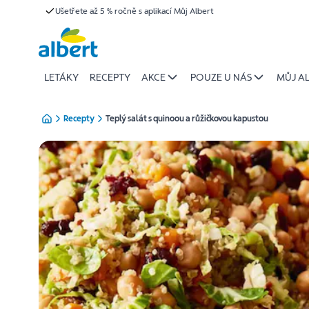
{name
Ušetřete až 5 % ročně s aplikací Můj Albert
Přeskočit
of
recipe}
|
Albert
LETÁKY
RECEPTY
AKCE
POUZE U NÁS
MŮJ A
Recepty
Teplý salát s quinoou a růžičkovou kapustou