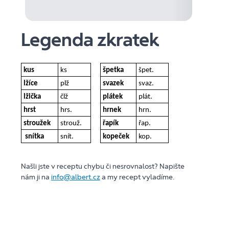
Legenda zkratek
kus
ks
špetka
špet.
lžíce
plž
svazek
svaz.
lžička
člž
plátek
plát.
hrst
hrs.
hrnek
hrn.
stroužek
strouž.
řapík
řap.
snítka
snít.
kopeček
kop.
Našli jste v receptu chybu či nesrovnalost? Napište
nám ji na
info@albert.cz
a my recept vyladíme.