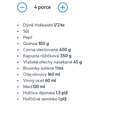
4 porce
Dýně Hokkaidó
1/2 ks
Sůl
Pepř
Quinoa
100 g
Cizrna sterilovaná
400 g
Kapusta růžičková
350 g
Vlašské ořechy nasekané
45 g
Brusinky sušené
1 hrs.
Olej olivový
140 ml
Vinný ocet
60 ml
Med
120 ml
Hořčice dijonská
1,5 plž
Hořčičné semínko
1 plž