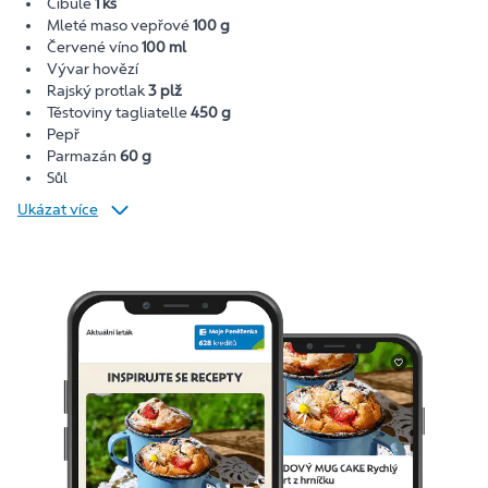
Cibule
1 ks
Mleté maso vepřové
100 g
Červené víno
100 ml
Vývar hovězí
Rajský protlak
3 plž
Těstoviny tagliatelle
450 g
Pepř
Parmazán
60 g
Sůl
Ukázat více