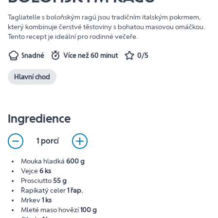
Tagliatelle s boloňským ragú jsou tradičním italským pokrmem,
který kombinuje čerstvé těstoviny s bohatou masovou omáčkou.
Tento recept je ideální pro rodinné večeře.
Snadné
Více než 60 minut
0/5
Hlavní chod
Ingredience
1 porcí
Mouka hladká
600 g
Vejce
6 ks
Prosciutto
55 g
Řapíkatý celer
1 řap.
Mrkev
1 ks
Mleté maso hovězí
100 g