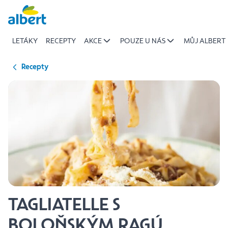
{name
Přeskočit
of
recipe}
LETÁKY
RECEPTY
AKCE
POUZE U NÁS
MŮJ ALBERT
|
Albert
Recepty
TAGLIATELLE S
BOLOŇSKÝM RAGÚ