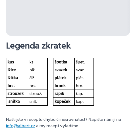
Legenda zkratek
kus
ks
špetka
špet.
lžíce
plž
svazek
svaz.
lžička
člž
plátek
plát.
hrst
hrs.
hrnek
hrn.
stroužek
strouž.
řapík
řap.
snítka
snít.
kopeček
kop.
Našli jste v receptu chybu či nesrovnalost? Napište nám ji na
info@albert.cz
a my recept vyladíme.