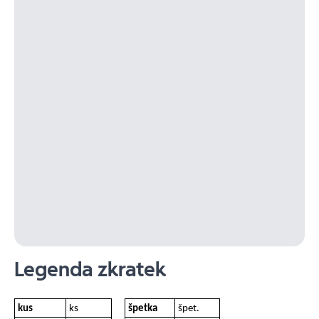
Legenda zkratek
kus
ks
špetka
špet.