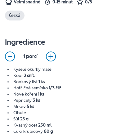
Velmi snadné
0-15 minut
0/5
Česká
Ingredience
1 porcí
Kyselé okurky malé
Kopr
2 snít.
Bobkový list
1 ks
Hořčičné semínko
1/3 člž
Nové koření
1 ks
Pepř celý
3 ks
Mrkev
5 ks
Cibule
Sůl
25 g
Kvasný ocet
250 ml
Cukr krupicový
80 g