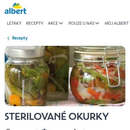
{name
Přeskočit
of
recipe}
LETÁKY
RECEPTY
AKCE
POUZE U NÁS
MŮJ ALBERT
|
Albert
Recepty
STERILOVANÉ OKURKY