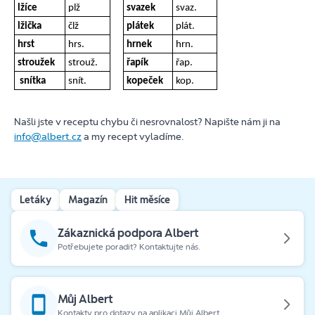
lžíce
plž
svazek
svaz.
lžička
člž
plátek
plát.
hrst
hrs.
hrnek
hrn.
stroužek
strouž.
řapík
řap.
snítka
snít.
kopeček
kop.
Našli jste v receptu chybu či nesrovnalost? Napište nám ji na
info@albert.cz
a my recept vyladíme.
Letáky
Magazín
Hit měsíce
Zákaznická podpora Albert
Potřebujete poradit? Kontaktujte nás.
Můj Albert
Kontakty pro dotazy na aplikaci Můj Albert.