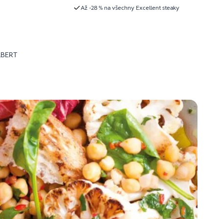
Až -28 % na všechny Excellent steaky
LBERT