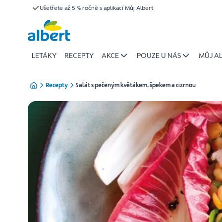
{name
Ušetřete až 5 % ročně s aplikací Můj Albert
Přeskočit
of
recipe}
|
Albert
LETÁKY
RECEPTY
AKCE
POUZE U NÁS
MŮJ A
Recepty
Salát s pečeným květákem, špekem a cizrnou