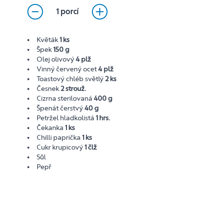
1 porcí
Květák
1 ks
Špek
150 g
Olej olivový
4 plž
Vinný červený ocet
4 plž
Toastový chléb světlý
2 ks
Česnek
2 strouž.
Cizrna sterilovaná
400 g
Špenát čerstvý
40 g
Petržel hladkolistá
1 hrs.
Čekanka
1 ks
Chilli paprička
1 ks
Cukr krupicový
1 člž
Sůl
Pepř