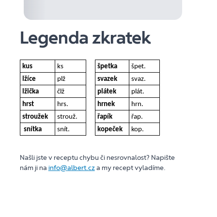
Legenda zkratek
kus
ks
špetka
špet.
lžíce
plž
svazek
svaz.
lžička
člž
plátek
plát.
hrst
hrs.
hrnek
hrn.
stroužek
strouž.
řapík
řap.
snítka
snít.
kopeček
kop.
Našli jste v receptu chybu či nesrovnalost? Napište
nám ji na
info@albert.cz
a my recept vyladíme.