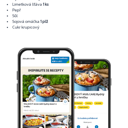
Limetková šťáva
1 ks
Pepř
Sůl
Sojová omáčka
1 plž
Cukr krupicový