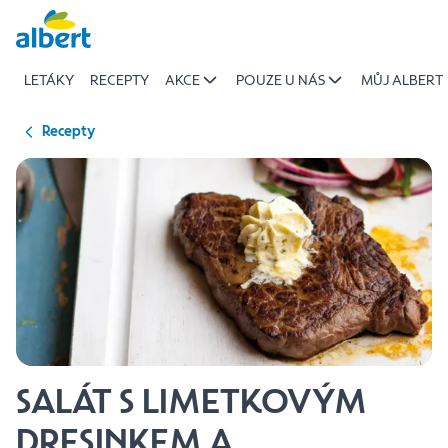
{name
Přeskočit
of
recipe}
LETÁKY
RECEPTY
AKCE
POUZE U NÁS
MŮJ ALBERT
|
Albert
Recepty
SALÁT S LIMETKOVÝM
DRESINKEM A