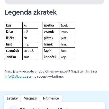
Legenda zkratek
kus
ks
špetka
špet.
lžíce
plž
svazek
svaz.
lžička
člž
plátek
plát.
hrst
hrs.
hrnek
hrn.
stroužek
strouž.
řapík
řap.
snítka
snít.
kopeček
kop.
Našli jste v receptu chybu či nesrovnalost? Napište nám ji na
info@albert.cz
a my recept vyladíme.
Letáky
Magazín
Hit měsíce