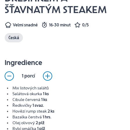
ŠŤAVNATÝM STEAKEM
Velmi snadné
16-30 minut
0/5
Česká
Ingredience
1 porcí
Mix listových salátů
Salátová okurka
1 ks
Cibule červená
1 ks
Ředkvičky
1 svaz.
Hovězí rump steak
2 ks
Bazalka čerstvá
1 hrs.
Olej olivový
2 plž
Rybí omáčka
1 plž